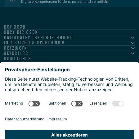
Digitale Kompetenzen fördern, nutzen und vermitteln.
der oead
über die gsdk
nationaler referenzrahmen
initiativen & programme
netzwerk
aktuelles
downloads
Impressum
Datenschutz
Barrierefreiheitserklärung
Meldestellen/Hinweisgeber
Safeguarding Policy