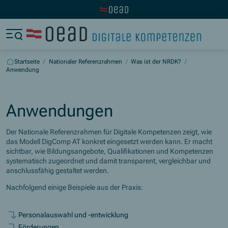
Zur OeAD Startseite
Zum Hauptinhalt springen
Zum Footer springen
Zum Ende der Navigation springen
Zum Beginn der Navigation springen
Startseite
/
Nationaler Referenzrahmen
/
Was ist der NRDK?
/
Anwendung
Anwendungen
Der Nationale Referenzrahmen für Digitale Kompetenzen zeigt, wie
das Modell DigComp AT konkret eingesetzt werden kann. Er macht
sichtbar, wie Bildungsangebote, Qualifikationen und Kompetenzen
systematisch zugeordnet und damit transparent, vergleichbar und
anschlussfähig gestaltet werden.
Nachfolgend einige Beispiele aus der Praxis:
Personalauswahl und -entwicklung
Förderungen